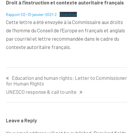
Droit à l’instruction et contexte autoritaire français
Rapport-CE-13-janvier-2021-2
Download
Cette lettre a été envoyée à la Commissaire aux droits
de l’homme du Conseil de l’Europe en français et anglais
par courriel et lettre recommandée dans le cadre du
contexte autoritaire français.
Post
Education and human rights: Letter to Commissioner
navigation
for Human Rights
UNESCO response & call to unite
Leave a Reply
Your email address will not be published.
Required fields